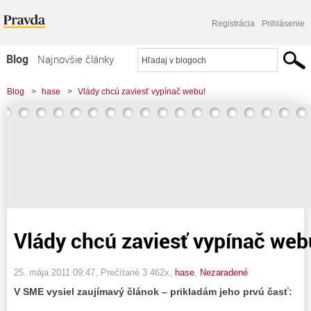
Registrácia
Prihlásenie
Blog
Najnovšie články
Najčítanejšie články
Blog
>
hase
>
Vlády chcú zaviesť vypínač webu!
Najkomentovanejšie články
Zoznam blogov
Komerčné blogy
Vlády chcú zaviesť vypínač web
25. mája 2011 09:47
, Prečítané 3 462x,
hase
,
Nezaradené
V SME vysiel zaujímavý článok – prikladám jeho prvú časť: