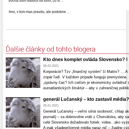
trocha som odbočil od toho, čo si ...
Ano, v tom mas pravdu, ale podobne ...
Ďalšie články od tohto blogera
Kto dnes komplet ovláda Slovensko? !
06.02.2021
Korporácie? Tzv „finančný systém“ či Matrix? ….A k
zopár ľudí. V každom prípade fungujú premyslene, 
„správny čas“! Ich cieľom je ekonomicky ovládnuť 
euroatlantických štruktúr – aby v zahraničnej politik
generál Lučanský – kto zastavil média?
05.01.2021
Generál Lučanský – veľmi silná osobnosť, chlap a
poznali) – sa dobrovolne vráti z Chorvátska, aby 
celé Slovensko dožadovalo fotiek, videa…ako vyze
A inak všadeprítomné média naraz nič – žiadne cvaka