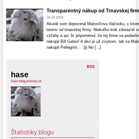
Transparentný nákup od Trnavskej fir
26.10.2020
Akurát som dopozeral Matovičovu tlačovku, v ktore
testov od trnavskej firmy. Niekoľko krát zdoraznil c
vzťahy a asi 3x pripomenul, že tej firme sa podaril
nakúpil Bill Gates! A ako je už zvykom, tak sa Mato
nakúpil Pellegrini… :))) No [...]
RSS
hase
hase.blog.pravda.sk
Štatistiky blogu