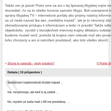
Takže vec je jasná! Preto sme sa ani v tej špinavej líbyjskej vojn
dozvedieť, čo na to všetko hovoria samotní líbyjci. Boli uverejnené 
správy líbyjskej TV – internetové portály ako priamy nástroj informo
sa už nedá nazvať iba ako „mediálna masáž“, ale je to otvorený úto
obmadzovanie prístupu k informáciam a teda i k pravde! Takže od
objednávku vyrobiť z ktorejkoľvek mierovej krajiny diktatúru ovlá
budeme musieť veriť, pretože tá krajina nám nebude mať ako poveda
toho zhrozený a ani si netrúfam predstaviť, ako toto všetko skončí
«
Struna je napnutá – kedy praskne?
V Prahe 48
Debata ( 10 príspevkov )
Samozvaní najdemokrati dostali nápad ...
nie, nevyhovuje, ale keď si aj zadok ...
No, myslim ze ludia mali v 89 ine predstavy... ...