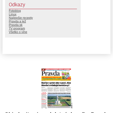
Odkazy
Fotoblog
Linux
Najlepšie recepty
Pravda a lež
Pravda.sk
TV program
Všetko o víne