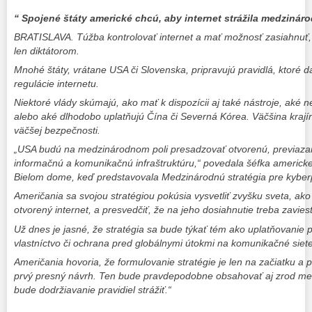
“ Spojené štáty americké chcú, aby internet strážila medzináro
BRATISLAVA. Túžba kontrolovať internet a mať možnosť zasiahnuť, 
len diktátorom.
Mnohé štáty, vrátane USA či Slovenska, pripravujú pravidlá, ktoré 
regulácie internetu.
Niektoré vlády skúmajú, ako mať k dispozícii aj také nástroje, aké ne
alebo aké dlhodobo uplatňujú Čína či Severná Kórea. Väčšina kraj
väčšej bezpečnosti.
„USA budú na medzinárodnom poli presadzovať otvorenú, previaza
informačnú a komunikačnú infraštruktúru,“ povedala šéfka americkej
Bielom dome, keď predstavovala Medzinárodnú stratégia pre kyberp
Američania sa svojou stratégiou pokúsia vysvetliť zvyšku sveta, ak
otvorený internet, a presvedčiť, že na jeho dosiahnutie treba zaviesť
Už dnes je jasné, že stratégia sa bude týkať tém ako uplatňovanie 
vlastníctvo či ochrana pred globálnymi útokmi na komunikačné siete
Američania hovoria, že formulovanie stratégie je len na začiatku a
prvý presný návrh. Ten bude pravdepodobne obsahovať aj zrod medz
bude dodržiavanie pravidiel strážiť.“