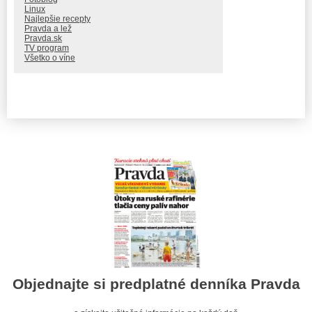
Linux
Najlepšie recepty
Pravda a lež
Pravda.sk
TV program
Všetko o víne
Objednajte si predplatné denníka Pravda