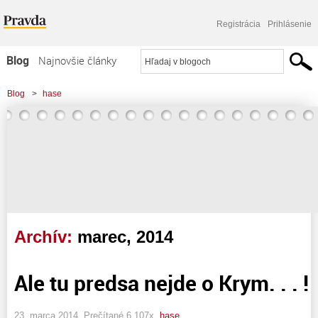
Registrácia
Prihlásenie
Blog
Najnovšie články
Najčítanejšie články
Blog
>
hase
Najkomentovanejšie články
Zoznam blogov
Komerčné blogy
Archív:
marec, 2014
Ale tu predsa nejde o Krym. . . !
23. marca 2014, Prečítané 6 107x,
hase