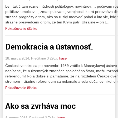
Len tak čítam rozne múdrosti politológov, novinárov…, počúvam ro
politikov, umelcov…, zmanipulovanej verejnosti, ktorá prirovnáva 
strašné prognózy o tom, ako sa ruský medveď pohol a kto vie, kde 
strašne presvedčení o tom, že ten Krym patrí Ukrajine – pri […]
Pokračovanie článku
Demokracia a ústavnosť.
18. marca 2014, Prečítané 3 296x,
hase
Československo sa po novembri 1989 vrátilo k Masarykovej ústave z 
napísané, že o územných zmenách spoločného štátu, možu rozhod
referendum! No a dobre si pamatáme, že na rozdelení Československ
stromom – žiadne referendum sa nekonalo a vola občanov nikoho 
Pokračovanie článku
Ako sa zvrháva moc
4. marca 2014, Prečítané 3 748x,
hase