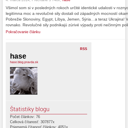
Všimol som si v posledných rokoch určité identické udalosti v roznyc
legitímna moc a revolučné sily dostali od západných mocností okamž
Pobrežie Slonoviny, Egypt, Líbya, Jemen, Sýria…a teraz Ukrajina! 
rovnako. Revolučné sily podnikajú zúrivé výpady proti nečinným pol
Pokračovanie článku
RSS
hase
hase.blog.pravda.sk
Štatistiky blogu
Počet článkov: 76
Celková čítanosť: 307877x
Priemerná čítanosť článkov: 4051x