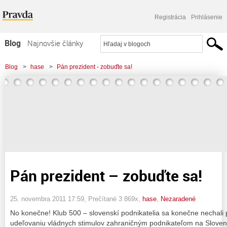
Registrácia
Prihlásenie
Blog
Najnovšie články
Najčítanejšie články
Blog
>
hase
>
Pán prezident - zobuďte sa!
Najkomentovanejšie články
Zoznam blogov
Komerčné blogy
Pán prezident – zobuďte sa!
25. novembra 2011 17:59
, Prečítané 3 869x,
hase
,
Nezaradené
No konečne! Klub 500 – slovenskí podnikatelia sa konečne nechali p
udeľovaniu vládnych stimulov zahraničným podnikateľom na Slovens