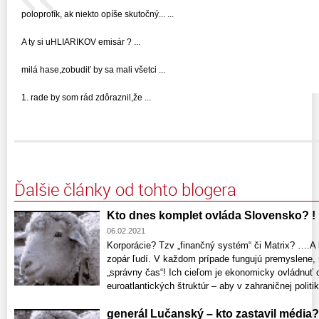
poloprofík, ak niekto opíše skutočný... ...
A ty si uHLIARIKOV emisár ? ...
milá hase,zobudiť by sa mali všetci ...
1. rade by som rád zdôraznil,že ...
Ďalšie články od tohto blogera
Kto dnes komplet ovláda Slovensko? !
06.02.2021
Korporácie? Tzv „finančný systém“ či Matrix? ….A k
zopár ľudí. V každom prípade fungujú premyslene, 
„správny čas“! Ich cieľom je ekonomicky ovládnuť 
euroatlantických štruktúr – aby v zahraničnej politik
generál Lučanský – kto zastavil média?