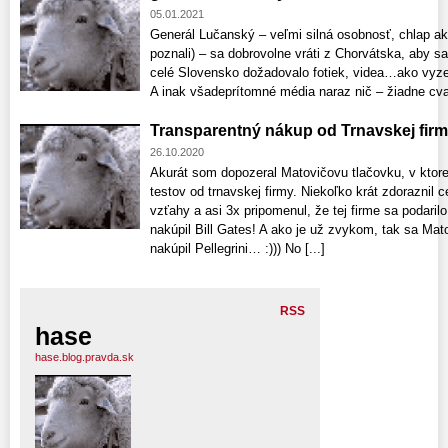
05.01.2021
Generál Lučanský – veľmi silná osobnosť, chlap a
poznali) – sa dobrovolne vráti z Chorvátska, aby 
celé Slovensko dožadovalo fotiek, videa…ako vyze
A inak všadeprítomné média naraz nič – žiadne cvaka
Transparentný nákup od Trnavskej fir
26.10.2020
Akurát som dopozeral Matovičovu tlačovku, v ktore
testov od trnavskej firmy. Niekoľko krát zdoraznil c
vzťahy a asi 3x pripomenul, že tej firme sa podaril
nakúpil Bill Gates! A ako je už zvykom, tak sa Mato
nakúpil Pellegrini… :))) No [...]
RSS
hase
hase.blog.pravda.sk