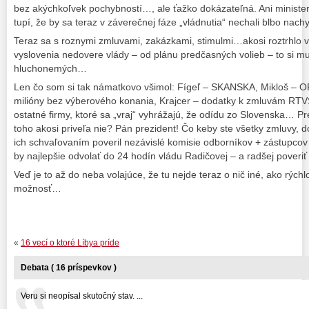
bez akýchkoľvek pochybností…, ale ťažko dokázateľná. Ani minister, a
tupí, že by sa teraz v záverečnej fáze „vládnutia“ nechali blbo nac
Teraz sa s roznymi zmluvami, zakázkami, stimulmi…akosi roztrhlo vr
vyslovenia nedovere vlády – od plánu predčasných volieb – to si mu
hluchonemých…
Len čo som si tak námatkovo všimol: Fígeľ – SKANSKA, Mikloš – O
milióny bez výberového konania, Krajcer – dodatky k zmluvám R
ostatné firmy, ktoré sa „vraj“ vyhrážajú, že odídu zo Slovenska… Pre
toho akosi priveľa nie? Pán prezident! Čo keby ste všetky zmluvy, do
ich schvaľovaním poveril nezávislé komisie odborníkov + zástupcov 
by najlepšie odvolať do 24 hodín vládu Radičovej – a radšej poveri
Veď je to až do neba volajúce, že tu nejde teraz o nič iné, ako rých
možnosť…
«
16 vecí o ktoré Líbya príde
Debata ( 16 príspevkov )
Veru si neopísal skutočný stav. ...