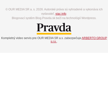
© OUR MEDIA SR a. s. 2026. Autorské práva sú vyhradené a vykonáva ich
vydavateľ,
viac info
.
Blogovací systém Blog.Pravda.sk beží na technológií Wordpress.
Kompletný video servis pre OUR MEDIA SR a.s. zabezpečuje
ARBERTO GROUP
s.r.o.
.