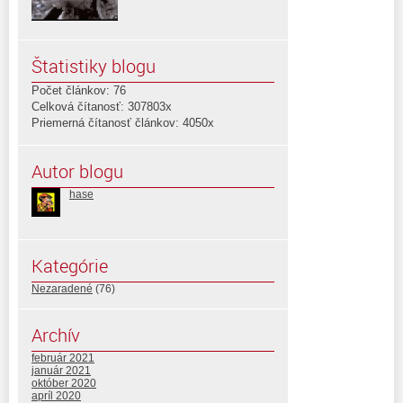
Štatistiky blogu
Počet článkov: 76
Celková čítanosť: 307803x
Priemerná čítanosť článkov: 4050x
Autor blogu
hase
Kategórie
Nezaradené
(76)
Archív
február 2021
január 2021
október 2020
apríl 2020