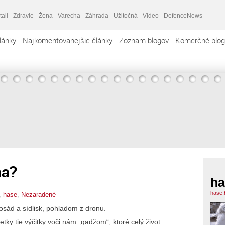
tail
Zdravie
Žena
Varecha
Záhrada
Užitočná
Video
DefenceNews
lánky
Najkomentovanejšie články
Zoznam blogov
Komerčné blog
na?
ha
hase.
,
hase
,
Nezaradené
osád a sídlisk, pohladom z dronu.
etky tie výčitky voči nám „gadžom“, ktoré celý život