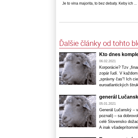
Je to vina majorita, to bez debaty. Keby ich ...
Ďalšie články od tohto b
Kto dnes komple
06.02.2021
Korporácie? Tzv „fina
zopár ľudí. V každom 
„správny čas“! Ich ci
euroatlantických štruk
generál Lučanský
05.01.2021
Generál Lučanský – v
poznali) – sa dobrovo
celé Slovensko dožad
A inak všadeprítomné 