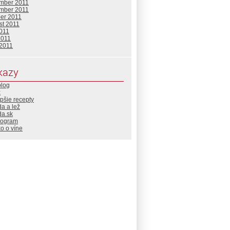
mber 2011
mber 2011
ber 2011
st 2011
2011
2011
 2011
kazy
blog
x
pšie recepty
a a lež
da.sk
rogram
o o víne