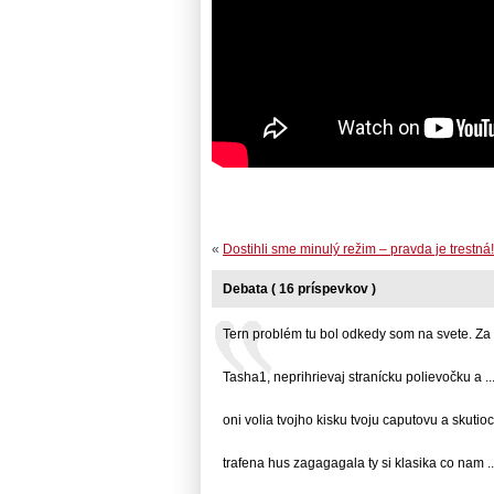
«
Dostihli sme minulý režim – pravda je trestná!
Debata ( 16 príspevkov )
Tern problém tu bol odkedy som na svete. Za .
Tasha1, neprihrievaj stranícku polievočku a ..
oni volia tvojho kisku tvoju caputovu a skutiocne
trafena hus zagagagala ty si klasika co nam ..