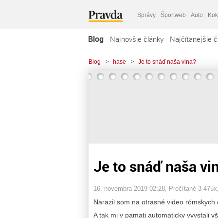
Správy
Športweb
Auto
Kok
Blog
Najnovšie články
Najčítanejšie č
Blog
>
hase
>
Je to snáď naša vina?
Je to snáď naša vi
16. novembra 2019 02:28
, Prečítané 3 475x
Narazil som na otrasné video rómskych 
A tak mi v pamati automaticky vyvstali vš