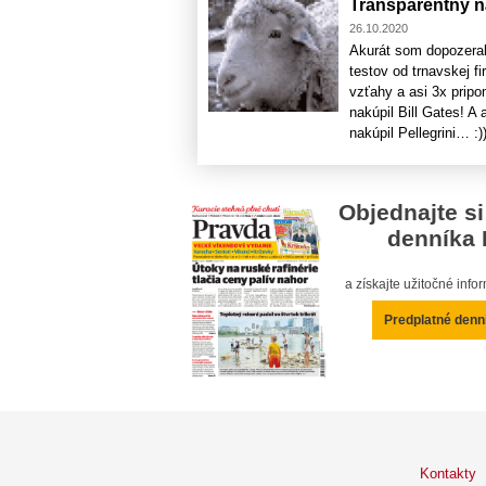
Transparentný n
26.10.2020
Akurát som dopozeral
testov od trnavskej fi
vzťahy a asi 3x pripo
nakúpil Bill Gates! A
nakúpil Pellegrini… :))
Objednajte si
denníka 
a získajte užitočné inf
Predplatné denn
Kontakty