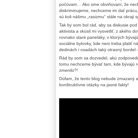
počúvam… Ako sme obviňovaní, že nech
diskriminujeme, nechceme im dať prácu
sú koli nášmu „rasizmu“ stále na okraji 
Tak by som bol rád, aby sa diskusie pod
aktivista a skúsil mi vysvetliť, z akého
rovnako staré paneláky, v ktorých býva
sociálne bytovky, kde neni treba platiť 
dedinách i osadách taký otrasný bordel 
Rád by som sa dozvedel, akú zodpovedno
tomu nechceme bývať tam, kde bývajú ró
zmenilo?!
Dúfam, že tento blog nebude zmazaný ako 
konštruktívne otázky na jasné fakty!