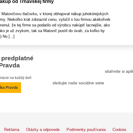
ákup od Trnavskej firmy
 Matovičovu tlačovku, v ktorej obhajoval nákup juhokórejských
rmy. Niekoľko krát zdoraznil cenu, vylúčil s tou firmou akékoľvek
menul, že tej firme sa podarilo od výrobcu nakúpiť lacnejšie, ako
 ako je už zvykom, tak sa Matovič pustil do úvah, za koľko by
) No [...]
 predplatné
Pravda
stiahnite si ap
ormácie na každý deň
sledujte naše sociálne siete
íka Pravda
Reklama
Otázky a odpovede
Podmienky používania
Cookies