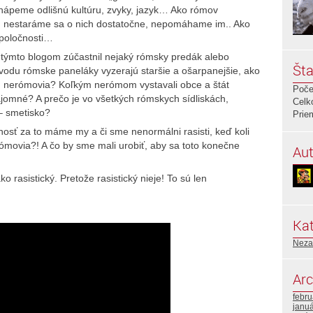
ápeme odlišnú kultúru, zvyky, jazyk… Ako rómov
, nestaráme sa o nich dostatočne, nepomáhame im.. Ako
spoločnosti…
 týmto blogom zúčastnil nejaký rómsky predák alebo
Šta
 dovodu rómske paneláky vyzerajú staršie a ošarpanejšie, ako
jú nerómovia? Koľkým nerómom vystavali obce a štát
Poče
nájomné? A prečo je vo všetkých rómskych sídliskách,
Celk
– smetisko?
Prie
sť za to máme my a či sme nenormálni rasisti, keď koli
movia?! A čo by sme mali urobiť, aby sa toto konečne
Aut
rasistický. Pretože rasistický nieje! To sú len
Kat
Neza
Arc
febr
janu