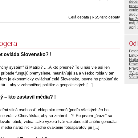
dece
nove
októ
augu
Celá debata
|
RSS tejto debaty
jún 
máj 
apríl
logera
Od
Foto
t ovláda Slovensko? !
Linu
Najle
Pravd
nčný systém“ či Matrix? ….A kto presne? To u nás vie asi len
Prav
TV p
prípade fungujú premyslene, neunáhľujú sa a všetko robia v ten
Všetk
eľom je ekonomicky ovládnuť celé Slovensko, pevne ho pripútať do
túr – aby v zahraničnej politike a geopolitických [...]
 – kto zastavil média? !
eľmi silná osobnosť, chlap ako remeň (podľa všetkých čo ho
lne vráti z Chorvátska, aby sa zmárnil…?! Po prvom „úraze“ sa
ovalo fotiek, videa…ako vyzerá tvár vazobne stíhaného generála.
média naraz nič – žiadne cvakanie fotoaparátov pri [...]