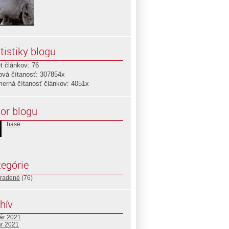
tistiky blogu
t článkov: 76
ová čítanosť: 307854x
merná čítanosť článkov: 4051x
or blogu
hase
egórie
radené
(76)
hív
uár 2021
ár 2021