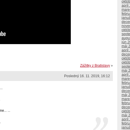
októ
apríl
mare
febr
janu
dece
nove
októ
sept
augu
jún 
máj 
apríl
dece
októ
októ
Zážitky z Bratislavy
»
sept
máj 
apríl
Posledný 16. 11. 2019, 16:12
mare
febr
janu
..
dece
máj 
mare
.
febr
dece
... ...
októ
máj 
apríl
.
febr
janu