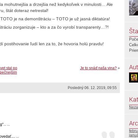
nda mohutnejšia a drzejšia než kedykoľvek v minulosti… Ale
u, štát doteraz netrestal!
e TOTO je na demonštráciu – TOTO je už jasná diktatúra!
ráciu zorganizuje – kto a za čo vyrobí transparenty…?!
Šta
Poče
í postihovanie ľudí len za to, že hovoria holú pravdu!
Celk
Prie
Aut
vet stal po
Je to snáď naša vina?
»
pečnejším
Posledný 06. 12. 2019, 09:55
Kat
Neza
Arc
... ...
febr
janu
edať,... ...