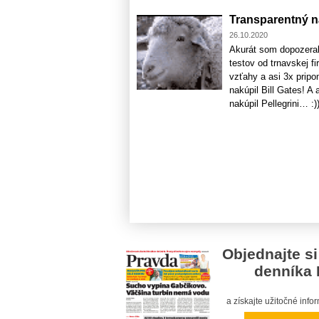
Transparentný n
26.10.2020
Akurát som dopozeral
testov od trnavskej fi
vzťahy a asi 3x pripo
nakúpil Bill Gates! A
nakúpil Pellegrini… :))
Objednajte si
denníka 
a získajte užitočné inf