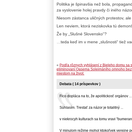
Politika je špinavšia než bola, propaga
za vyslovenie holej pravdy či iného názor
Niesom zástanca uličných protestov, al
Len neviem, ktorá neziskovka tú demonšt
Že by „Slušné Slovensko“?
…teda keď im v mene „slušnosti“ tiež vad
«
Podľa rôznych vyhlásení z Bieleho domu sa s
eliminovaní Qasema Soleimáního omnoho bez
miestom na život.
Debata ( 14 príspevkov )
Fico dopláca na to, že apolitickosť orgánov ...
Súhlasím. Trestať za názor je totalitný ...
v niekrocyh kulturach sa tomu vravi "bumerang"
V minulom režime mohol ktokoľvek verejne pov