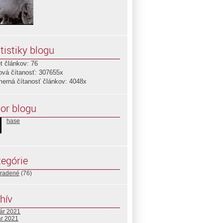
tistiky blogu
t článkov: 76
ová čítanosť: 307655x
merná čítanosť článkov: 4048x
or blogu
hase
egórie
radené
(76)
hív
uár 2021
ár 2021