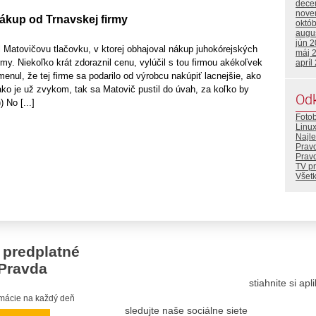
dece
nove
ákup od Trnavskej firmy
októ
augu
jún 
 Matovičovu tlačovku, v ktorej obhajoval nákup juhokórejských
máj 
rmy. Niekoľko krát zdoraznil cenu, vylúčil s tou firmou akékoľvek
apríl
menul, že tej firme sa podarilo od výrobcu nakúpiť lacnejšie, ako
 ako je už zvykom, tak sa Matovič pustil do úvah, za koľko by
Od
) No [...]
Foto
Linu
Najle
Pravd
Prav
TV p
Všetk
 predplatné
Pravda
stiahnite si ap
ormácie na každý deň
sledujte naše sociálne siete