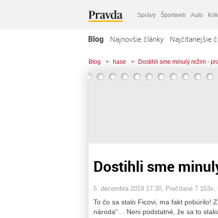
Správy
Športweb
Auto
Kok
Blog
Najnovšie články
Najčítanejšie č
Blog
>
hase
>
Dostihli sme minulý režim - pra
Dostihli sme minulý
5. decembra 2019 17:30
, Prečítané 7 153x,
To čo sa stalo Ficovi, ma fakt pobúrilo!
národa“… Neni podstatné, že sa to stalo