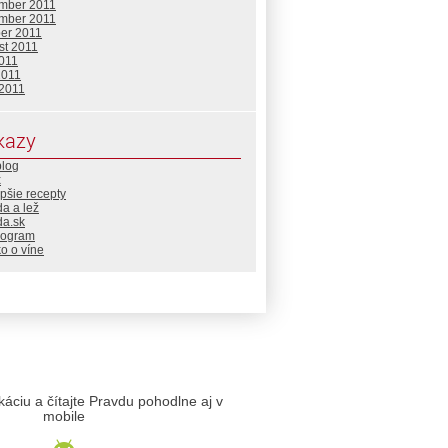
mber 2011
mber 2011
ber 2011
st 2011
2011
2011
 2011
kazy
blog
x
pšie recepty
a a lež
da.sk
rogram
o o víne
likáciu a čítajte Pravdu pohodlne aj v
mobile