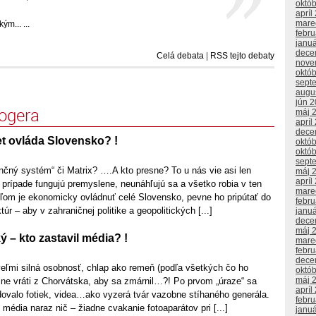
októ
apríl
mare
ým... ...
febr
janu
dece
Celá debata
|
RSS tejto debaty
nove
októ
sept
augu
jún 
logera
máj 
apríl
dece
t ovláda Slovensko? !
októ
októ
sept
nčný systém“ či Matrix? ….A kto presne? To u nás vie asi len
máj 
apríl
prípade fungujú premyslene, neunáhľujú sa a všetko robia v ten
mare
eľom je ekonomicky ovládnuť celé Slovensko, pevne ho pripútať do
febr
túr – aby v zahraničnej politike a geopolitických [...]
janu
dece
máj 
 – kto zastavil média? !
mare
febr
dece
eľmi silná osobnosť, chlap ako remeň (podľa všetkých čo ho
októ
máj 
lne vráti z Chorvátska, aby sa zmárnil…?! Po prvom „úraze“ sa
apríl
ovalo fotiek, videa…ako vyzerá tvár vazobne stíhaného generála.
febr
média naraz nič – žiadne cvakanie fotoaparátov pri [...]
janu