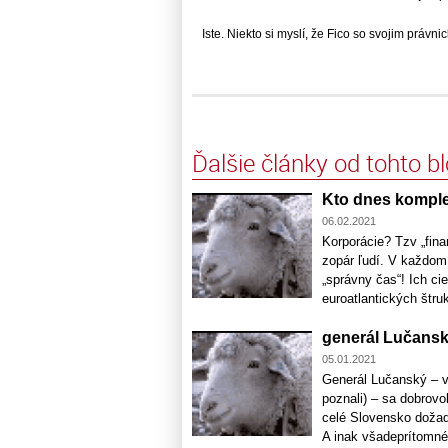
Iste. Niekto si myslí, že Fico so svojim právnick
Ďalšie články od tohto b
Kto dnes komple
06.02.2021
Korporácie? Tzv „fina
zopár ľudí. V každom 
„správny čas“! Ich ci
euroatlantických štruk
generál Lučanský
05.01.2021
Generál Lučanský – v
poznali) – sa dobrovo
celé Slovensko dožad
A inak všadeprítomné 