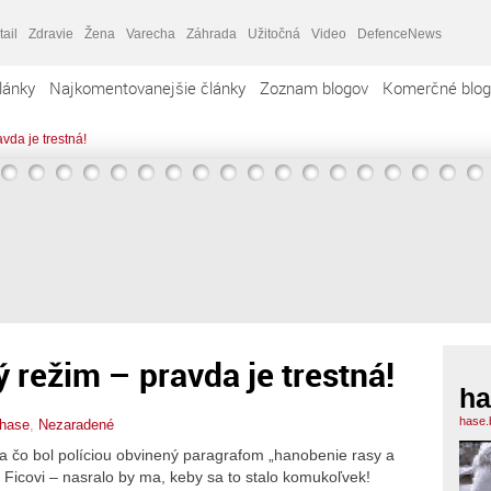
tail
Zdravie
Žena
Varecha
Záhrada
Užitočná
Video
DefenceNews
lánky
Najkomentovanejšie články
Zoznam blogov
Komerčné blog
vda je trestná!
 režim – pravda je trestná!
ha
hase.
hase
,
Nezaradené
 Za čo bol políciou obvinený paragrafom „hanobenie rasy a
 Ficovi – nasralo by ma, keby sa to stalo komukoľvek!